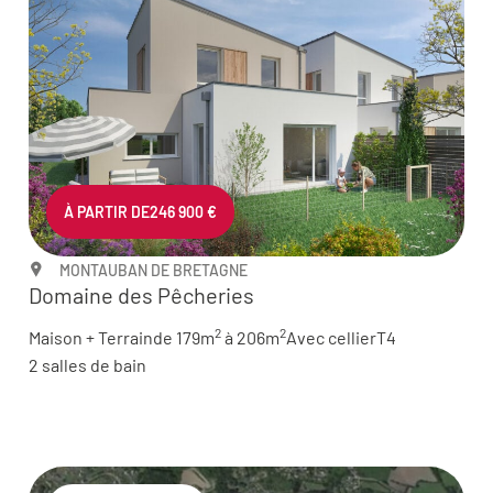
À PARTIR DE
246 900 €
MONTAUBAN DE BRETAGNE
Domaine des Pêcheries
2
2
Maison + Terrain
de 179m
à 206m
Avec cellier
T4
2 salles de bain