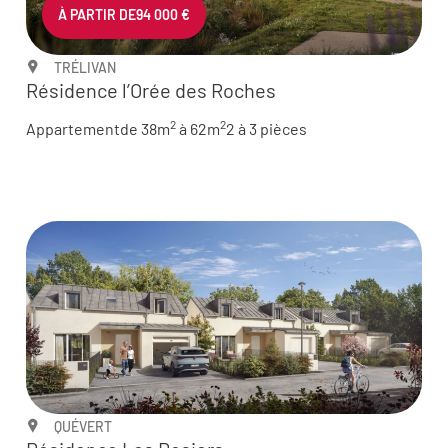
À PARTIR DE
94 000 €
TRÉLIVAN
Résidence l’Orée des Roches
2
2
Appartement
de 38m
à 62m
2 à 3 pièces
QUÉVERT