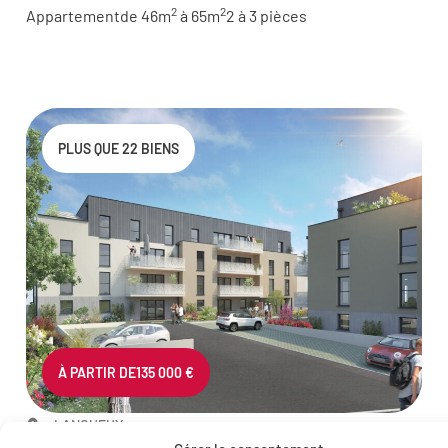
2
2
Appartement
de 46m
à 65m
2 à 3 pièces
PLUS QUE 22 BIENS
À PARTIR DE
135 000 €
LANGUEUX
Résidence de la Closeraie