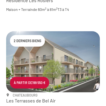
Résidence Les Rosiers
2
2
Maison + Terrain
de 60m
à 81m
T3 à T4
2 DERNIERS BIENS
À PARTIR DE
199 550 €
CHATEAUBOURG
Les Terrasses de Bel Air