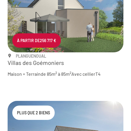
À PARTIR DE
256 717 €
PLANGUENOUAL
Villas des Goémoniers
2
2
Maison + Terrain
de 85m
à 85m
Avec cellier
T4
PLUS QUE 2 BIENS