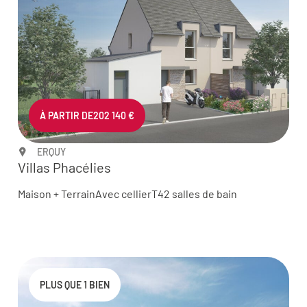
À PARTIR DE
202 140 €
ERQUY
Villas Phacélies
Maison + Terrain
Avec cellier
T4
2 salles de bain
PLUS QUE 1 BIEN