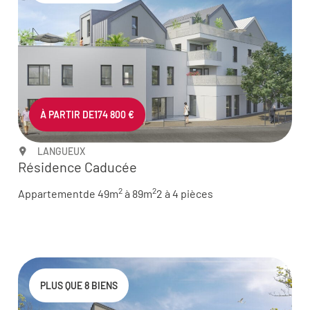
À PARTIR DE
174 800 €
LANGUEUX
Résidence Caducée
2
2
Appartement
de 49m
à 89m
2 à 4 pièces
PLUS QUE 8 BIENS